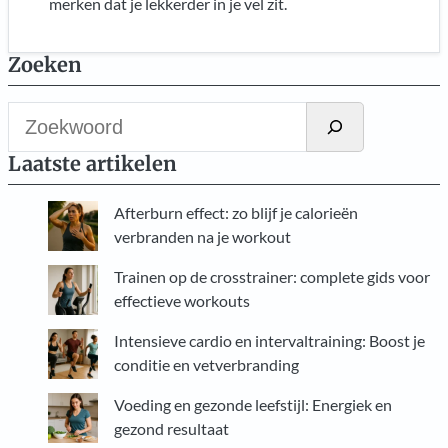
merken dat je lekkerder in je vel zit.
Zoeken
Z
o
Laatste artikelen
e
k
Afterburn effect: zo blijf je calorieën
e
verbranden na je workout
n
Trainen op de crosstrainer: complete gids voor
effectieve workouts
Intensieve cardio en intervaltraining: Boost je
conditie en vetverbranding
Voeding en gezonde leefstijl: Energiek en
gezond resultaat