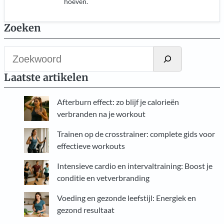
hoeven.
Zoeken
Z
o
Laatste artikelen
e
k
Afterburn effect: zo blijf je calorieën
e
verbranden na je workout
n
Trainen op de crosstrainer: complete gids voor
effectieve workouts
Intensieve cardio en intervaltraining: Boost je
conditie en vetverbranding
Voeding en gezonde leefstijl: Energiek en
gezond resultaat