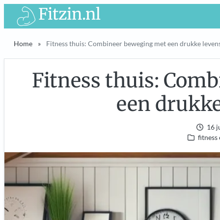
Ga
Fitzin.nl
naar
de
Home
»
Fitness thuis: Combineer beweging met een drukke levens
inhoud
Fitness thuis: Com
een drukke 
16 j
fitness