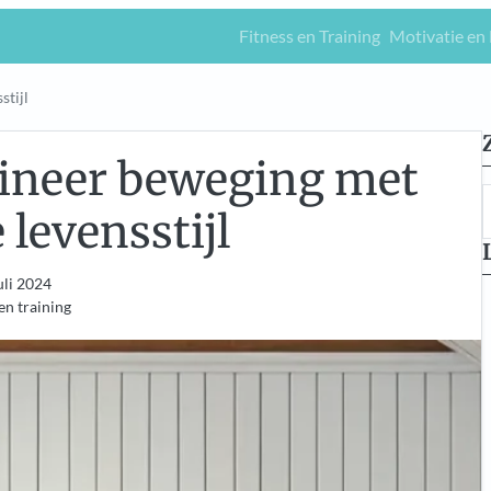
Fitness en Training
Motivatie en 
stijl
bineer beweging met
levensstijl
uli 2024
 en training