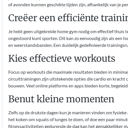
of avonden kunnen geschikte tijden zijn, afhankelijk van je pe
Creëer een efficiënte train
Je hebt geen uitgebreide home gym nodig om effectief thuis te t
ongestoord kunt sporten. Dit kan zo eenvoudig zijn als een 
en weerstandsbanden. Een duidelijk gedefinieerde trainingsru
Kies effectieve workouts
Focus op workouts die maximale resultaten bieden in minimale t
circuittrainingen zijn uitstekende opties die cardio en krach
bouwen. Veel online platforms en apps bieden korte, begeleid
Benut kleine momenten
Zelfs op de drukste dagen kun je manieren vinden om fysieke ac
het koken om squats of lunges te doen, of doe een paar minuten
fitnessactiviteiten gedurende de dag kan het gemakkelijker m