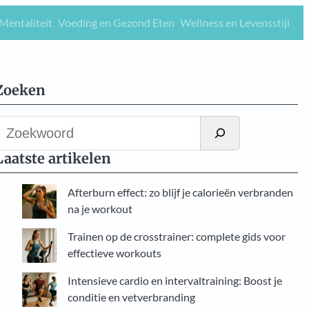
Mentaliteit
Voeding en Gezond Eten
Wellness en Levensstijl
Zoeken
Z
o
Laatste artikelen
e
k
Afterburn effect: zo blijf je calorieën verbranden
e
na je workout
n
Trainen op de crosstrainer: complete gids voor
effectieve workouts
Intensieve cardio en intervaltraining: Boost je
conditie en vetverbranding